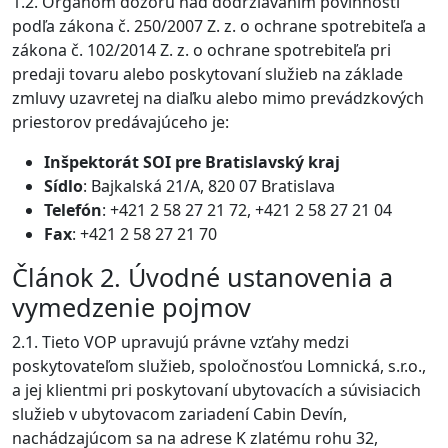
1.2. Orgánom dozoru nad dodržiavaním povinností
podľa zákona č. 250/2007 Z. z. o ochrane spotrebiteľa a
zákona č. 102/2014 Z. z. o ochrane spotrebiteľa pri
predaji tovaru alebo poskytovaní služieb na základe
zmluvy uzavretej na diaľku alebo mimo prevádzkových
priestorov predávajúceho je:
Inšpektorát SOI pre Bratislavský kraj
Sídlo
: Bajkalská 21/A, 820 07 Bratislava
Telefón
: +421 2 58 27 21 72, +421 2 58 27 21 04
Fax
: +421 2 58 27 21 70
Článok 2. Úvodné ustanovenia a
vymedzenie pojmov
2.1. Tieto VOP upravujú právne vzťahy medzi
poskytovateľom služieb, spoločnosťou Lomnická, s.r.o.,
a jej klientmi pri poskytovaní ubytovacích a súvisiacich
služieb v ubytovacom zariadení Cabin Devín,
nachádzajúcom sa na adrese K zlatému rohu 32,