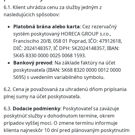
6.1. Klient uhrádza cenu za služby jedným z
nasledujúcich spôsobov:
Platobná brána alebo karta
: Cez rezervačný
systém poskytovaný HORECA GROUP s.r.o.,
Francisciho 20/B, 058 01 Poprad, IČO: 47912618,
DIČ: 2024148357, IČ DPH: SK2024148357, IBAN:
SK45 8330 0000 0025 0068 1593.
Bankový prevod
: Na základe faktúry na účet
poskytovateľa (IBAN: SK68 8320 0000 0012 0000
5695) s uvedením variabilného symbolu.
6.2. Cena je považovaná za uhradenú dňom pripísania
plnej sumy na účet poskytovateľa.
6.3.
Dodacie podmienky
: Poskytovateľ sa zaväzuje
poskytnúť služby v dohodnutom termíne, okrem
prípadov vyššej moci. O zmene termínu informuje
klienta najneskôr 10 dní pred plánovaným poskytnutím