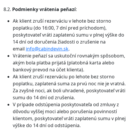
8.2.
Podmienky vrátenia peňazí
:
Ak klient zruší rezerváciu v lehote bez storno
poplatku (do 16:00, 7 dní pred príchodom),
poskytovateľ vráti zaplatenú sumu v plnej výške do
14 dní od doručenia žiadosti o zrušenie na
email
info@cabindevin.sk
.
Vrátenie peňazí sa uskutoční rovnakým spôsobom,
akým bola platba prijatá (platobná karta alebo
bankový prevod na účet klienta).
Ak klient zruší rezerváciu po lehote bez storno
poplatku, zaplatená suma za prvú noc nie je vratná.
Za zvyšné noci, ak boli uhradené, poskytovateľ vráti
sumu do 14 dní od zrušenia.
V prípade odstúpenia poskytovateľa od zmluvy z
dôvodu vyššej moci alebo porušenia povinností
klientom, poskytovateľ vráti zaplatenú sumu v plnej
výške do 14 dní od odstúpenia.