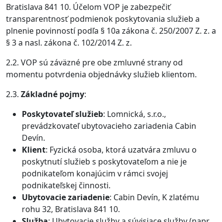
Bratislava 841 10. Účelom VOP je zabezpečiť
transparentnosť podmienok poskytovania služieb a
plnenie povinností podľa § 10a zákona č. 250/2007 Z. z. a
§ 3 a nasl. zákona č. 102/2014 Z. z.
2.2. VOP sú záväzné pre obe zmluvné strany od
momentu potvrdenia objednávky služieb klientom.
2.3.
Základné pojmy
:
Poskytovateľ služieb
: Lomnická, s.r.o.,
prevádzkovateľ ubytovacieho zariadenia Cabin
Devín.
Klient
: Fyzická osoba, ktorá uzatvára zmluvu o
poskytnutí služieb s poskytovateľom a nie je
podnikateľom konajúcim v rámci svojej
podnikateľskej činnosti.
Ubytovacie zariadenie
: Cabin Devín, K zlatému
rohu 32, Bratislava 841 10.
Služba
: Ubytovacie služby a súvisiace služby (napr.