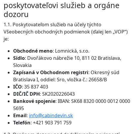
poskytovateľovi služieb a orgáne
dozoru
1.1. Poskytovateľom služieb na účely týchto
Všeobecných obchodných podmienok (ďalej len „VOP“)
je:
Obchodné meno
: Lomnická, s.r.o.
Sídlo
: Dvořákovo nábrežie 10, 811 02 Bratislava,
Slovakia
Zapísaná v Obchodnom registri
: Okresný súd
Bratislava I, oddiel: Sro, vložka č.: 26658/B
IČO
: 35 837 403
DIČ/IČ DPH
: SK2020226043
Bankové spojenie
: IBAN: SK68 8320 0000 0012 0000
5695
Email
:
info@cabindevin.sk
Telefón
: +421 903 791 759