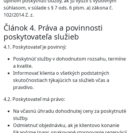
úplnom poskytnutí služby, ak ju využil s výslovným
súhlasom, v súlade s § 7 ods. 6 písm. a) zákona č.
102/2014 Z. z.
Článok 4. Práva a povinnosti
poskytovateľa služieb
4.1. Poskytovateľ je povinný:
Poskytnúť služby v dohodnutom rozsahu, termíne
a kvalite.
Informovať klienta o všetkých podstatných
skutočnostiach týkajúcich sa služieb včas a
pravdivo.
4.2. Poskytovateľ má právo:
Na včasnú úhradu dohodnutej ceny za poskytnuté
služby.
Odmietnuť objednávku, ak je klientovo konanie
šikanózne (napr. opakované stornovanie rezervácií