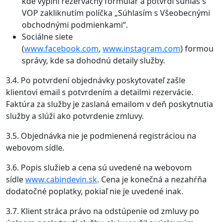
kde vyplní rezervačný formulár a potvrdí súhlas s
VOP zakliknutím políčka „Súhlasím s Všeobecnými
obchodnými podmienkami“.
Sociálne siete
(
www.facebook.com
,
www.instagram.com
) formou
správy, kde sa dohodnú detaily služby.
3.4. Po potvrdení objednávky poskytovateľ zašle
klientovi email s potvrdením a detailmi rezervácie.
Faktúra za služby je zaslaná emailom v deň poskytnutia
služby a slúži ako potvrdenie zmluvy.
3.5. Objednávka nie je podmienená registráciou na
webovom sídle.
3.6. Popis služieb a cena sú uvedené na webovom
sídle
www.cabindevin.sk
. Cena je konečná a nezahŕňa
dodatočné poplatky, pokiaľ nie je uvedené inak.
3.7. Klient stráca právo na odstúpenie od zmluvy po