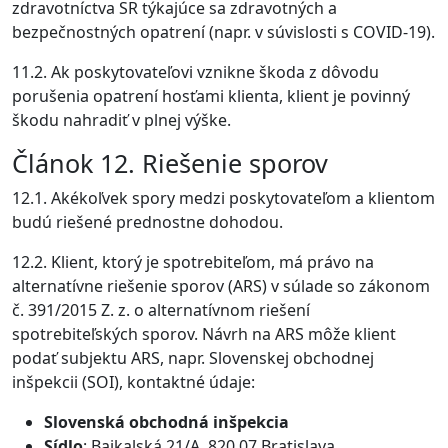
zdravotníctva SR týkajúce sa zdravotných a
bezpečnostných opatrení (napr. v súvislosti s COVID-19).
11.2. Ak poskytovateľovi vznikne škoda z dôvodu
porušenia opatrení hosťami klienta, klient je povinný
škodu nahradiť v plnej výške.
Článok 12. Riešenie sporov
12.1. Akékoľvek spory medzi poskytovateľom a klientom
budú riešené prednostne dohodou.
12.2. Klient, ktorý je spotrebiteľom, má právo na
alternatívne riešenie sporov (ARS) v súlade so zákonom
č. 391/2015 Z. z. o alternatívnom riešení
spotrebiteľských sporov. Návrh na ARS môže klient
podať subjektu ARS, napr. Slovenskej obchodnej
inšpekcii (SOI), kontaktné údaje:
Slovenská obchodná inšpekcia
Sídlo
: Bajkalská 21/A, 820 07 Bratislava