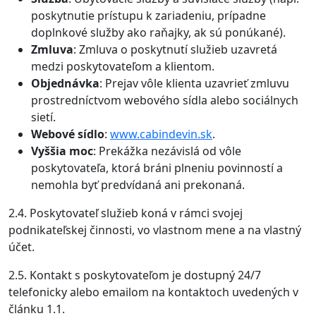
poskytnutie prístupu k zariadeniu, prípadne
doplnkové služby ako raňajky, ak sú ponúkané).
Zmluva
: Zmluva o poskytnutí služieb uzavretá
medzi poskytovateľom a klientom.
Objednávka
: Prejav vôle klienta uzavrieť zmluvu
prostredníctvom webového sídla alebo sociálnych
sietí.
Webové sídlo
:
www.cabindevin.sk
.
Vyššia moc
: Prekážka nezávislá od vôle
poskytovateľa, ktorá bráni plneniu povinností a
nemohla byť predvídaná ani prekonaná.
2.4. Poskytovateľ služieb koná v rámci svojej
podnikateľskej činnosti, vo vlastnom mene a na vlastný
účet.
2.5. Kontakt s poskytovateľom je dostupný 24/7
telefonicky alebo emailom na kontaktoch uvedených v
článku 1.1.